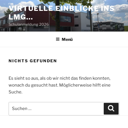
Zum
VIRTUELLE EINBLICKE INS
Inhalt
LMG…
springen
Schulanmeldung 2026
Menü
NICHTS GEFUNDEN
Es sieht so aus, als ob wir nicht das finden konnten,
wonach du gesucht hast. Möglicherweise hilft eine
Suche.
Suche
Suche
nach: