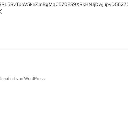
RL5BvTpoV5keZ1nBgMaC570ES9X8kHNJjDwjupvD5627S
2]
räsentiert von WordPress