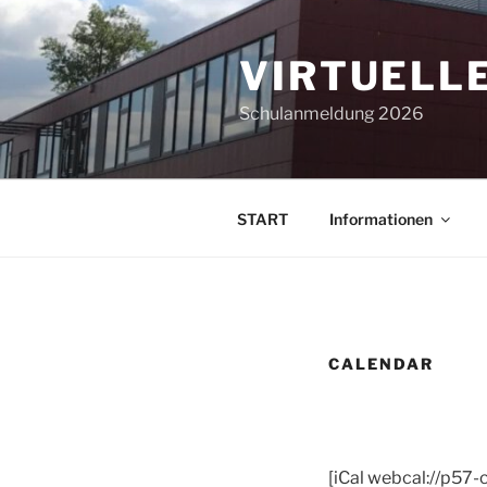
Zum
Inhalt
VIRTUELLE
springen
Schulanmeldung 2026
START
Informationen
CALENDAR
[iCal webcal://p