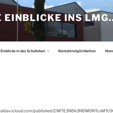
 EINBLICKE INS LMG
Einblicke in das Schulleben
Kontaktmöglichkeiten
Hom
57-caldav.icloud.com/published/2/MTE3NDk3NDM0NTcxMTc