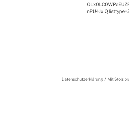
OLx0LC0WPeEUZR
nPU4JxiQ listtype=
Datenschutzerklärung
Mit Stolz p