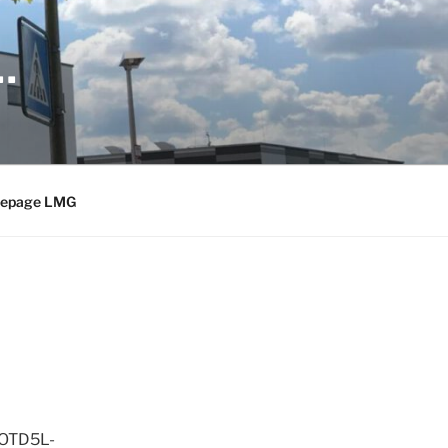
…
epage LMG
0OTD5L-