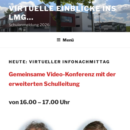
Zum
VIRTUELLE EINBLICKE INS
Inhalt
LMG…
springen
Schulanmeldung 2026
Menü
HEUTE: VIRTUELLER INFONACHMITTAG
Gemeinsame Video-Konferenz mit der
erweiterten Schulleitung
von 16.00 – 17.00 Uhr